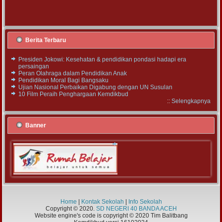
Berita Terbaru
Presiden Jokowi: Kesehatan & pendidikan pondasi hadapi era
persaingan
Peran Olahraga dalam Pendidikan Anak
Pendidikan Moral Bagi Bangsaku
Ujian Nasional Perbaikan Digabung dengan UN Susulan
10 Film Peraih Penghargaan Kemdikbud
::
Selengkapnya
Banner
Home
|
Kontak Sekolah
|
Info Sekolah
Copyright © 2020.
SD NEGERI 40 BANDA ACEH
Website engine's code is copyright © 2020 Tim Balitbang