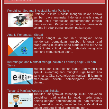
Pendidikan Sebagai Investasi Jangka Panjang
Profesor Toshiko Kinosita mengemukakan bahwa
sumber daya manusia Indonesia masih sangat
lemah untuk mendukung perkembangan industri
dan ekonomi. Penyebabnya karena pemerintah
selama ini tidak pernah menempatkan pen...
Apa Itu Pemanasan Global
"Panas banget ya hari ini!” Seringkah Anda
mendengar pernyataan tersebut terlontar dari
orang-orang di sekitar Anda ataupun dari diri Anda
sendiri? Anda tidak salah, data-data yang ada
memang menunjukkan plan...
Keuntungan dan Manfaat menggunakan e-Learning bagi Guru dan
Siswa
Mungkin dari teman-teman sudah ada yang tahu
apa itu e-learning tapi mungkin juga belum ada
yang tahu. Oke, saya jelaskan kembali. E-learning
merupakan sistem pembelajaran elektronik,
diman...
Tujuan & Manfaat Website bagi Sekolah
Tuntutan masyarakat terhadap mutu pelayanan
pendidikan dari waktu ke waktu makin tinggi.
Seiring dengan perkembangan ilmu dan teknologi
yang semakin pesat, maka lembaga Pendidikan
dalam berbagai tingkat dan jenjang pen...