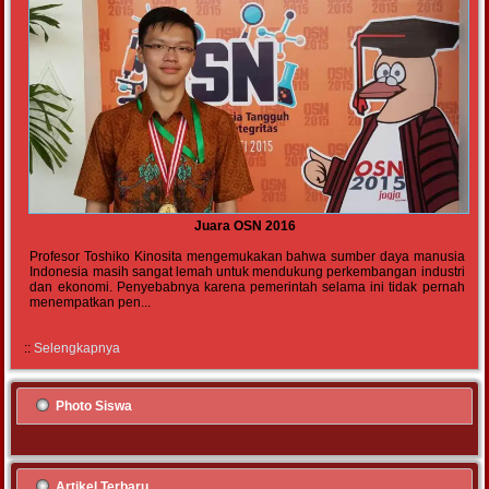
Juara OSN 2016
Profesor Toshiko Kinosita mengemukakan bahwa sumber daya manusia
Indonesia masih sangat lemah untuk mendukung perkembangan industri
dan ekonomi. Penyebabnya karena pemerintah selama ini tidak pernah
menempatkan pen...
::
Selengkapnya
Photo Siswa
Artikel Terbaru