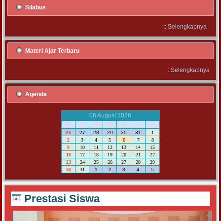
Silabus
::
Selengkapnya
Materi Ajar Terbaru
::
Selengkapnya
Agenda
06 August 2026
M
S
S
R
K
J
S
26
27
28
29
30
31
1
2
3
4
5
6
7
8
9
10
11
12
13
14
15
16
17
18
19
20
21
22
23
24
25
26
27
28
29
30
31
1
2
3
4
5
Prestasi Siswa