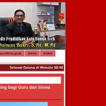
aacehkota.go.id/
Berita
Artikel
Selamat Datang di Website SD NEGERI 40 BANDA ACEH. Terim
ing bagi Guru dan Siswa