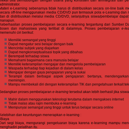
efektif bila berhubungan dengan usaha yang konsisten dan terintegrasi dari pelaj
administrator.
Materi e-Learning sebenarnya tidak harus di distribusikan secara on-line baik mel
secara off-line menggunakan media CD/DVD pun termasuk pola e-Learning dan m
dan di distribusikan melalui media CD/DVD, selanjutnya siswa/pembelajar dapa
manapun.
Keberhasilan proses pembelajaran secara e-learning tergantung dari Sumber D
dosen dan mahasiswa yang terlibat di dalamnya. Proses pembelajaran
e-le
memenuhi ciri berikut:
Memiliki semangat yang tinggi
Dapat mengatur sesi belajar dengan baik
Mencintai subjek yang diajarkan
Dapat mengkonseptualisasi topik yang dibahas
Berempati terhadap siswa
Memahami bagaimana cara manusia belajar
Memiliki keterampilan mengajar dan mengelola pembelajaran
Waspada terhadap tiap kejadian di dalam kelas
Mengajar dengan gaya pengajaran yang ia sukai
Terampil dalam berbagai aspek pengajaran: bertanya, mendengarkan
memimpin.
Mampu membekali diri dengan keterampilan TIK dan pengetahuan terkait te
Sedangkan proses pembelajaran
e-learning
tersebut akan lebih berhasil jika siswa
Mahir dalam menggunakan teknologi terutama dalam mengakses internet
Tidak malas atau rajin membuka e-learning
Mempunyai semangat yang tinggi untuk terus belajar secara online
Kelebihan dan keuntungan menerapkan e-learning :
-Biaya
Dari segi biaya, mengurangi pengeluaran biaya karena e-learning mampu meng
menghadiri pelatihan itu.