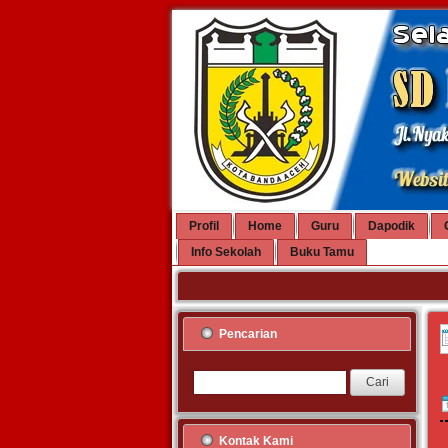
Profil
Home
Guru
Dapodik
Info Sekolah
Buku Tamu
Pencarian
Kontak Kami