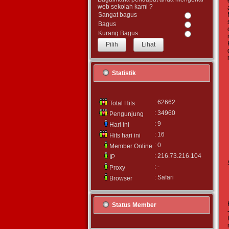
web sekolah kami ?
Sangat bagus
Bagus
Kurang Bagus
Lihat
Statistik
: 62662
Total Hits
: 34960
Pengunjung
: 9
Hari ini
: 16
Hits hari ini
: 0
Member Online
: 216.73.216.104
IP
: -
Proxy
: Safari
Browser
Status Member