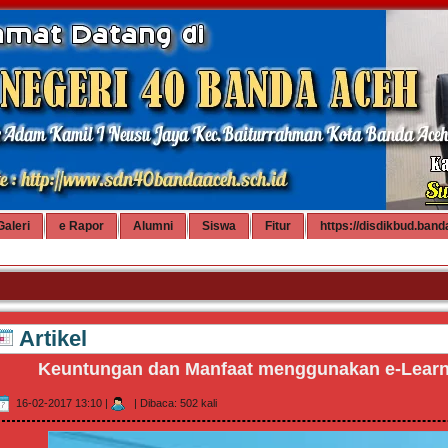
Galeri
e Rapor
Alumni
Siswa
Fitur
https://disdikbud.band
Artikel
Keuntungan dan Manfaat menggunakan e-Learn
16-02-2017 13:10
|
|
Dibaca: 502 kali