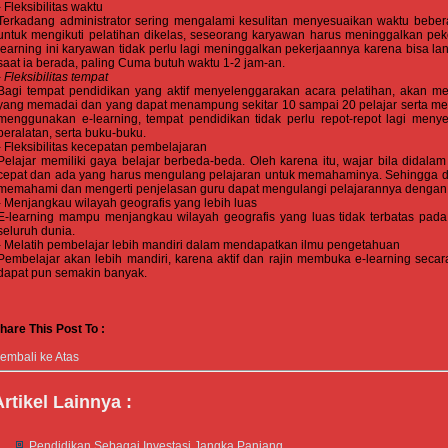
- Fleksibilitas waktu
Terkadang administrator sering mengalami kesulitan menyesuaikan waktu bebera
untuk mengikuti pelatihan dikelas, seseorang karyawan harus meninggalkan pek
learning ini karyawan tidak perlu lagi meninggalkan pekerjaannya karena bisa
saat ia berada, paling Cuma butuh waktu 1-2 jam-an.
-
Fleksibilitas tempat
Bagi tempat pendidikan yang aktif menyelenggarakan acara pelatihan, akan me
yang memadai dan yang dapat menampung sekitar 10 sampai 20 pelajar serta menye
menggunakan e-learning, tempat pendidikan tidak perlu repot-repot lagi menyed
peralatan, serta buku-buku.
- Fleksibilitas kecepatan pembelajaran
Pelajar memiliki gaya belajar berbeda-beda. Oleh karena itu, wajar bila didal
cepat dan ada yang harus mengulang pelajaran untuk memahaminya. Sehingga de
memahami dan mengerti penjelasan guru dapat mengulangi pelajarannya dengan
- Menjangkau wilayah geografis yang lebih luas
E-learning mampu menjangkau wilayah geografis yang luas tidak terbatas pada 
seluruh dunia.
- Melatih pembelajar lebih mandiri dalam mendapatkan ilmu pengetahuan
Pembelajar akan lebih mandiri, karena aktif dan rajin membuka e-learning seca
dapat pun semakin banyak.
hare This Post To :
embali ke Atas
Artikel Lainnya :
Pendidikan Sebagai Investasi Jangka Panjang