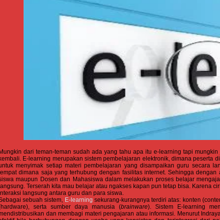
Mungkin dari teman-teman sudah ada yang tahu apa itu e-learning tapi mungkin
kembali. E-learning merupakan sistem pembelajaran elektronik, dimana peserta did
untuk menyimak setiap materi pembelajaran yang disampaikan guru secara lang
tempat dimana saja yang terhubung dengan fasilitas internet. Sehingga denga
siswa maupun Dosen dan Mahasiswa dalam melakukan proses belajar mengajar k
langsung. Terserah kita mau belajar atau ngakses kapan pun tetap bisa. Karena ciri 
interaksi langsung antara guru dan para siswa.
Sebagai sebuah sistem,
E-learning
sekurang-kurangnya terdiri atas: konten (conten
(hardware), serta sumber daya manusia (
brainware
). Sistem E-learning m
mendistribusikan dan membagi materi pengajaran atau informasi. Menurut Indray