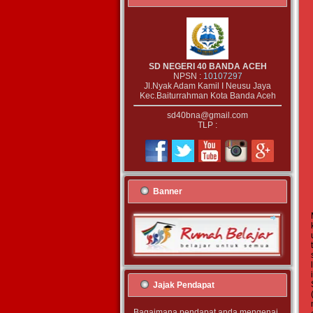
SD NEGERI 40 BANDA ACEH
NPSN :
10107297
Jl.Nyak Adam Kamil I Neusu Jaya
Kec.Baiturrahman Kota Banda Aceh
sd40bna@gmail.com
TLP :
Banner
Jajak Pendapat
Bagaimana pendapat anda mengenai