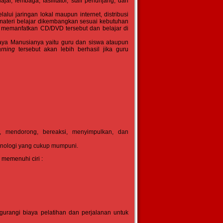
ar, lembaga, fasilitator, staff penunjang, dan
alui jaringan lokal maupun internet, distribusi
ateri belajar dikembangkan sesuai kebutuhan
t memanfatkan CD/DVD tersebut dan belajar di
aya Manusianya yaitu guru dan siswa ataupun
arning
tersebut akan lebih berhasil jika guru
, mendorong, bereaksi, menyimpulkan, dan
knologi yang cukup mumpuni.
 memenuhi ciri :
urangi biaya pelatihan dan perjalanan untuk