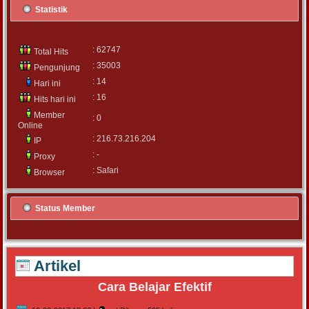
Statistik
: 62747
Total Hits
: 35003
Pengunjung
: 14
Hari ini
: 16
Hits hari ini
Member
: 0
Online
: 216.73.216.204
IP
: -
Proxy
: Safari
Browser
Status Member
Artikel
Cara Belajar Efektif