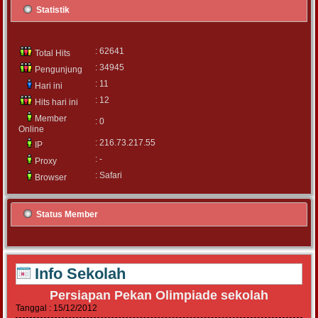
Statistik
: 62641
Total Hits
: 34945
Pengunjung
: 11
Hari ini
: 12
Hits hari ini
Member
: 0
Online
: 216.73.217.55
IP
: -
Proxy
: Safari
Browser
Status Member
Info Sekolah
Persiapan Pekan Olimpiade sekolah
Tanggal : 15/12/2012