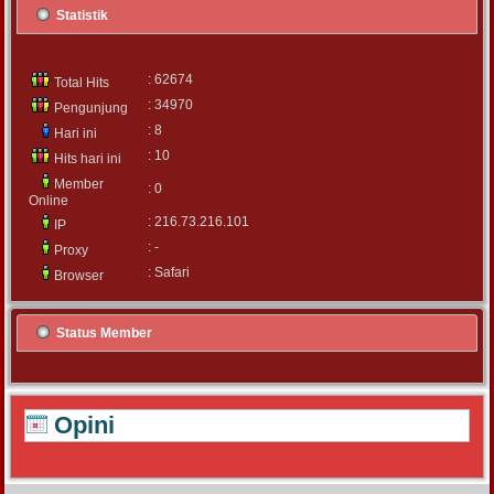
Statistik
: 62674
Total Hits
: 34970
Pengunjung
: 8
Hari ini
: 10
Hits hari ini
Member
: 0
Online
: 216.73.216.101
IP
: -
Proxy
: Safari
Browser
Status Member
Opini