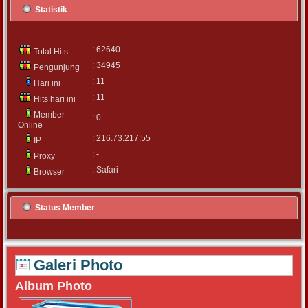
Statistik
: 62640
Total Hits
: 34945
Pengunjung
: 11
Hari ini
: 11
Hits hari ini
Member
: 0
Online
: 216.73.217.55
IP
: -
Proxy
: Safari
Browser
Status Member
Galeri Photo
Album Photo