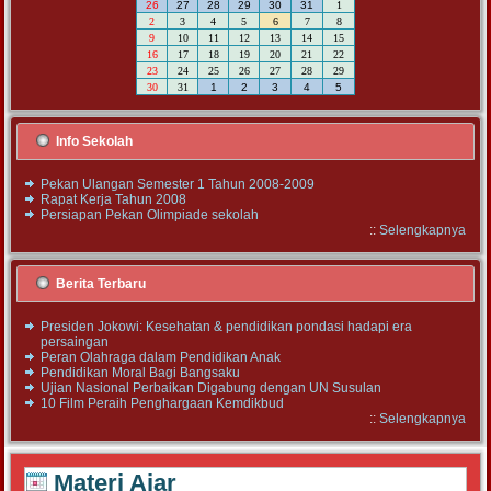
26
27
28
29
30
31
1
2
3
4
5
6
7
8
9
10
11
12
13
14
15
16
17
18
19
20
21
22
23
24
25
26
27
28
29
30
31
1
2
3
4
5
Info Sekolah
Pekan Ulangan Semester 1 Tahun 2008-2009
Rapat Kerja Tahun 2008
Persiapan Pekan Olimpiade sekolah
::
Selengkapnya
Berita Terbaru
Presiden Jokowi: Kesehatan & pendidikan pondasi hadapi era
persaingan
Peran Olahraga dalam Pendidikan Anak
Pendidikan Moral Bagi Bangsaku
Ujian Nasional Perbaikan Digabung dengan UN Susulan
10 Film Peraih Penghargaan Kemdikbud
::
Selengkapnya
Materi Ajar