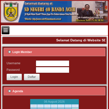
Selamat Datang di Website SD 
Login Member
:
Username
:
Password
Agenda
06 August 2026
M
S
S
R
K
J
S