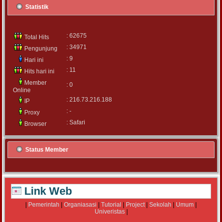
Statistik
: 62675
Total Hits
: 34971
Pengunjung
: 9
Hari ini
: 11
Hits hari ini
Member
: 0
Online
: 216.73.216.188
IP
: -
Proxy
: Safari
Browser
Status Member
Link Web
|
Pemerintah
|
Organiasasi
|
Tutorial
|
Project
|
Sekolah
|
Umum
|
Univeristas
|