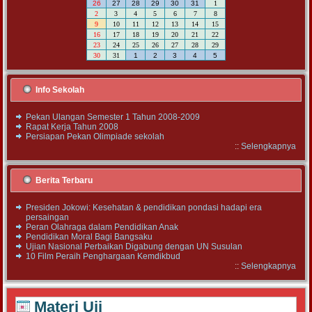
26
27
28
29
30
31
1
2
3
4
5
6
7
8
9
10
11
12
13
14
15
16
17
18
19
20
21
22
23
24
25
26
27
28
29
30
31
1
2
3
4
5
Info Sekolah
Pekan Ulangan Semester 1 Tahun 2008-2009
Rapat Kerja Tahun 2008
Persiapan Pekan Olimpiade sekolah
::
Selengkapnya
Berita Terbaru
Presiden Jokowi: Kesehatan & pendidikan pondasi hadapi era
persaingan
Peran Olahraga dalam Pendidikan Anak
Pendidikan Moral Bagi Bangsaku
Ujian Nasional Perbaikan Digabung dengan UN Susulan
10 Film Peraih Penghargaan Kemdikbud
::
Selengkapnya
Materi Uji