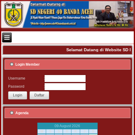
Selamat Datang di Website SD N
Login Member
:
Username
:
Password
Agenda
09 August 2026
M
S
S
R
K
J
S