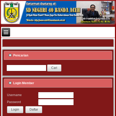
Pencarian
Login Member
:
Username
:
Password