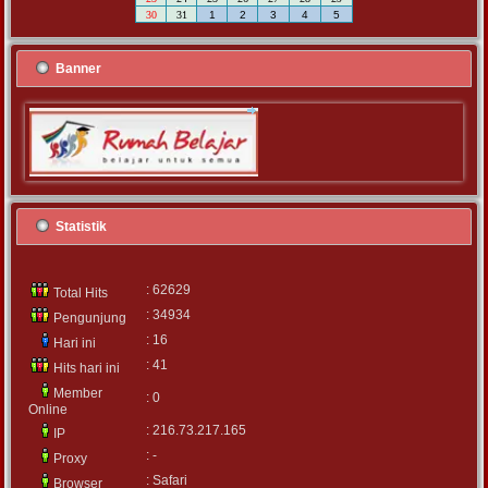
30
31
1
2
3
4
5
Banner
Statistik
: 62629
Total Hits
: 34934
Pengunjung
: 16
Hari ini
: 41
Hits hari ini
Member
: 0
Online
: 216.73.217.165
IP
: -
Proxy
: Safari
Browser