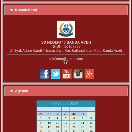
Kontak Kami
SD NEGERI 40 BANDA ACEH
NPSN :
10107297
Jl.Nyak Adam Kamil I Neusu Jaya Kec.Baiturrahman Kota Banda Aceh
sd40bna@gmail.com
TLP :
Agenda
06 August 2026
M
S
S
R
K
J
S
26
27
28
29
30
31
1
2
3
4
5
6
7
8
9
10
11
12
13
14
15
16
17
18
19
20
21
22
23
24
25
26
27
28
29